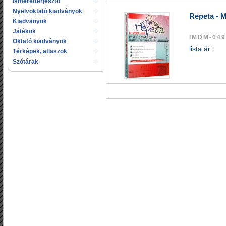
Ismeretterjesztő
kiadványok
Nyelvoktató kiadványok
Repeta - M
Kiadványok
gyermekeknek
Játékok
IMDM-049
Oktató kiadványok
lista ár:
Térképek, atlaszok
Szótárak