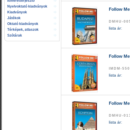
Ismeretterjesztő
kiadványok
Nyelvoktató kiadványok
Follow Me
Kiadványok
gyermekeknek
Játékok
DMHU-00
Oktató kiadványok
lista ár:
Térképek, atlaszok
Szótárak
Follow Me
IMDM-550
lista ár:
Follow Me
DMHU-01
lista ár: