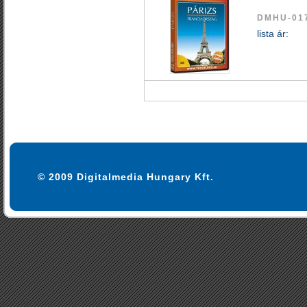
DMHU-01
lista ár:
© 2009 Digitalmedia Hungary Kft.