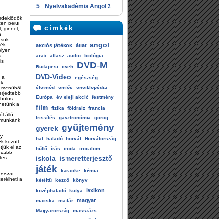
5
Nyelvakadémia Angol 2
érdeklődők
zen belül
címkék
, ginnel,
a
tásuk
angol
lék
akciós játékok
állat
elyen
s
arab
atlasz
audio
biológia
is
DVD-M
Budapest
cseh
DVD-Video
k a
egészség
ok
életmód
emlős
enciklopédia
ön menüből
terjedtebb
Európa
év eleji akció
festmény
oholos
hetünk a
film
fizika
földrajz
francia
ől álló
frissítés
gasztronómia
görög
ie munkánk
gyűjtemény
gyerek
gy
hal
haladó
horvát
Horvátország
ek között
tjük el az
hűllő
írás
iroda
irodalom
tosabb
iskola
ismeretterjesztő
etes
játék
karaoke
kémia
indows
erélheti a
kétéltű
kezdő
könyv
lexikon
középhaladó
kutya
magyar
macska
madár
Magyarország
masszázs