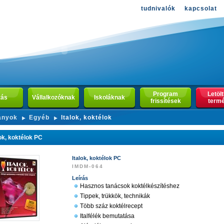
tudnivalók
kapcsolat
Program
Letöl
zás
Vállalkozóknak
Iskoláknak
frissítések
term
ányok
Egyéb
Italok, koktélok
lok, koktélok PC
Italok, koktélok PC
IMDM-064
Leírás
Hasznos tanácsok koktélkészítéshez
Tippek, trükkök, technikák
Több száz koktélrecept
Italfélék bemutatása