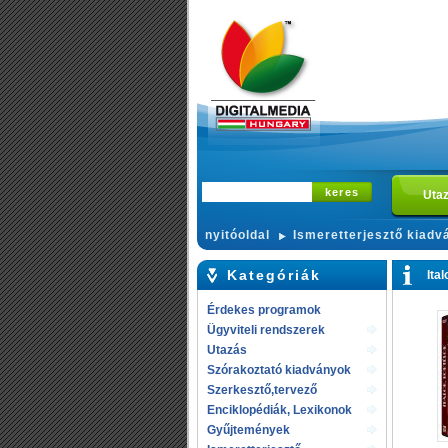
Uta
nyitóoldal
Ismeretterjesztő kiadv
Kategóriák
Ita
Érdekes programok
Ügyviteli rendszerek
Utazás
Szórakoztató kiadványok
Szerkesztő,tervező
rendszerek
Enciklopédiák, Lexikonok
Gyűjtemények