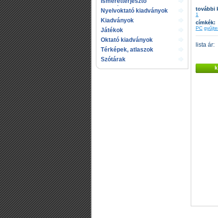
Ismeretterjesztő
kiadványok
további 
Nyelvoktató kiadványok
1
Kiadványok
címkék:
gyermekeknek
PC
gyűjt
Játékok
Oktató kiadványok
lista ár:
Térképek, atlaszok
Szótárak
k