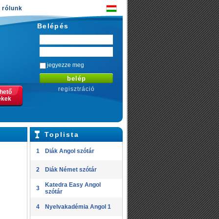
rólunk
Belépés
jegyezze meg
regisztráció
thető
ékek
Toplista
1
Diák Angol szótár
2
Diák Német szótár
Katedra Easy Angol
3
szótár
4
Nyelvakadémia Angol 1