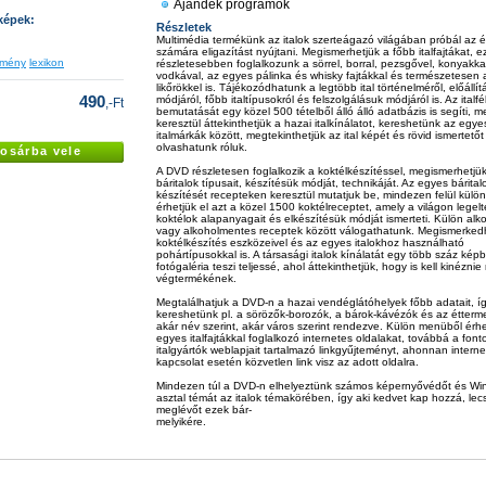
Ajándék programok
képek:
Részletek
Multimédia termékünk az italok szerteágazó világában próbál az 
számára eligazítást nyújtani. Megismerhetjük a főbb italfajtákat, e
emény
lexikon
részletesebben foglalkozunk a sörrel, borral, pezsgővel, konyakkal
vodkával, az egyes pálinka és whisky fajtákkal és természetesen 
likőrökkel is. Tájékozódhatunk a legtöbb ital történelméről, előállí
490
módjáról, főbb italtípusokról és felszolgálásuk módjáról is. Az italfé
,-Ft
bemutatását egy közel 500 tételből álló álló adatbázis is segíti, m
keresztül áttekinthetjük a hazai italkínálatot, kereshetünk az egye
italmárkák között, megtekinthetjük az ital képét és rövid ismertetőt 
olvashatunk róluk.
osárba vele
A DVD részletesen foglalkozik a koktélkészítéssel, megismerhetjü
báritalok típusait, készítésük módját, technikáját. Az egyes bárital
készítését recepteken keresztül mutatjuk be, mindezen felül kül
érhetjük el azt a közel 1500 koktélreceptet, amely a világon legel
koktélok alapanyagait és elkészítésük módját ismerteti. Külön alk
vagy alkoholmentes receptek között válogathatunk. Megismerked
koktélkészítés eszközeivel és az egyes italokhoz használható
pohártípusokkal is. A társasági italok kínálatát egy több száz képb
fotógaléria teszi teljessé, ahol áttekinthetjük, hogy is kell kinézn
végtermékének.
Megtalálhatjuk a DVD-n a hazai vendéglátóhelyek főbb adatait, í
kereshetünk pl. a sörözők-borozók, a bárok-kávézók és az étterm
akár név szerint, akár város szerint rendezve. Külön menüből érhe
egyes italfajtákkal foglalkozó internetes oldalakat, továbbá a fon
italgyártók weblapjait tartalmazó linkgyűjteményt, ahonnan intern
kapcsolat esetén közvetlen link visz az adott oldalra.
Mindezen túl a DVD-n elhelyeztünk számos képernyővédőt és W
asztal témát az italok témakörében, így aki kedvet kap hozzá, lecs
meglévőt ezek bár-
melyikére.